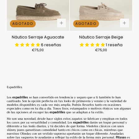
AGOTADO
AGOTADO
Náutico Serraje Aguacate
Náutico Serraje Beige
6 reseñas
1 reseña
Precio
Precio
€75,00
€75,00
regular
regular
Espadrilles
Los
espadrilles
se han convertido en tendencia y seguro que a ti también te han
cautivado. Son la opción perfecta en tus looks de primavera y verano y la variedad de
modelos disponibles es cada vez más amplia. Podrás llevarlos tanto en ocasiones
especiales como en tu día a día. Tonos lisos, estampados o motivos étnicos son algunas
de las opciones al escoger las
espadrilles
que se adaptan a tu estilo.
No son una novedad, desde hace siglos estos zapatos se fabrican y emplean en todos
los casos por su versatilidad y comodidad. Los
espadrilles
darán un toque personal y
diferente a tus looks diarios, y tú decides de qué forma. Modelos clásicos con unos
skinny jeans garantizan comodidad tanto en chicos como en chicas, mientras que
nuestras Olindas con un vestido vaporoso aportarán un toque diferente. Anudadas
sobre tus vaqueros te ayudarán a reflejar tu estilo de la forma más personal.
Pitusas
es