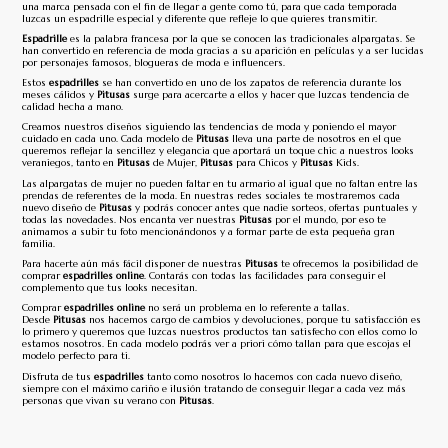
una marca pensada con el fin de llegar a gente como tú, para que cada temporada
luzcas un espadrille especial y diferente que refleje lo que quieres transmitir.
Espadrille
es la palabra francesa por la que se conocen las tradicionales alpargatas. Se
han convertido en referencia de moda gracias a su aparición en películas y a ser lucidas
por personajes famosos, blogueras de moda e influencers.
Estos
espadrilles
se han convertido en uno de los zapatos de referencia durante los
meses cálidos y
Pitusas
surge para acercarte a ellos y hacer que luzcas tendencia de
calidad hecha a mano.
Creamos nuestros diseños siguiendo las tendencias de moda y poniendo el mayor
cuidado en cada uno. Cada modelo de
Pitusas
lleva una parte de nosotros en el que
queremos reflejar la sencillez y elegancia que aportará un toque chic a nuestros looks
veraniegos, tanto en
Pitusas
de Mujer,
Pitusas
para Chicos y
Pitusas
Kids.
Las
alpargatas de mujer
no pueden faltar en tu armario al igual que no faltan entre las
prendas de referentes de la moda. En nuestras redes sociales te mostraremos cada
nuevo diseño de
Pitusas
y podrás conocer antes que nadie sorteos, ofertas puntuales y
todas las novedades. Nos encanta ver nuestras
Pitusas
por el mundo, por eso te
animamos a subir tu foto mencionándonos y a formar parte de esta pequeña gran
familia.
Para hacerte aún más fácil disponer de nuestras
Pitusas
te ofrecemos la posibilidad de
comprar
espadrilles online
. Contarás con todas las facilidades para conseguir el
complemento que tus looks necesitan.
Comprar
espadrilles online
no será un problema en lo referente a tallas.
Desde
Pitusas
nos hacemos cargo de cambios y devoluciones, porque tu satisfacción es
lo primero y queremos que luzcas nuestros productos tan satisfecho con ellos como lo
estamos nosotros. En cada modelo podrás ver a priori cómo tallan para que escojas el
modelo perfecto para ti.
Disfruta de tus
espadrilles
tanto como nosotros lo hacemos con cada nuevo diseño,
siempre con el máximo cariño e ilusión tratando de conseguir llegar a cada vez más
personas que vivan su verano con
Pitusas
.