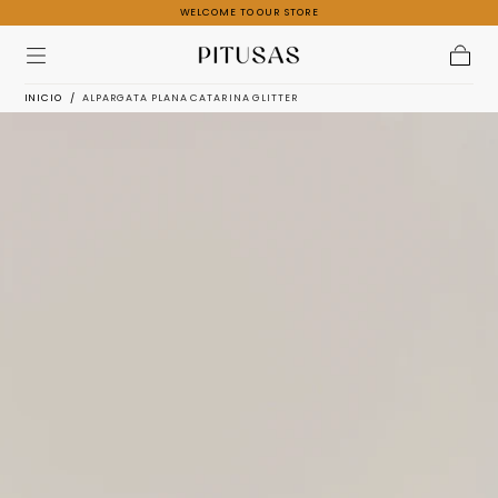
PRIMER CAMBIO GRATUITO EN ESPAÑA
Ir al
contenido
Carrito
INICIO
/
ALPARGATA PLANA CATARINA GLITTER