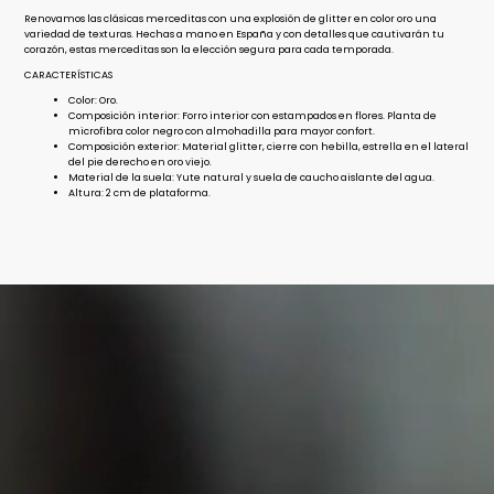
Renovamos las clásicas merceditas con una explosión de glitter en color oro una
variedad de texturas. Hechas a mano en España y con detalles que cautivarán tu
corazón, estas merceditas son la elección segura para cada temporada.
CARACTERÍSTICAS
Color: Oro.
Composición interior: Forro interior con estampados en flores. Planta de
microfibra color negro con almohadilla para mayor confort.
Composición exterior: Material glitter, cierre con hebilla, estrella en el lateral
del pie derecho en oro viejo.
Material de la suela: Yute natural y suela de caucho aislante del agua.
Altura: 2 cm de plataforma.