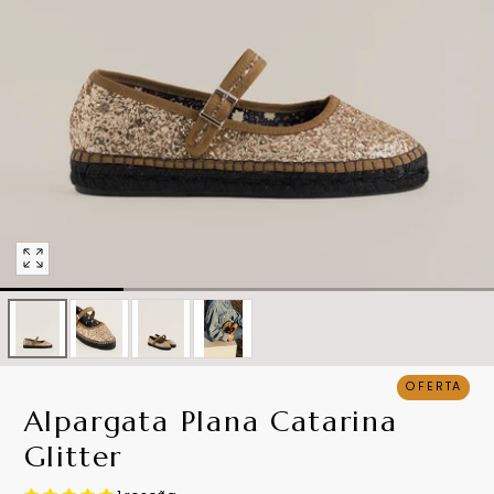
Abrir
multimedia
0
en
modal
OFERTA
Alpargata Plana Catarina
Glitter