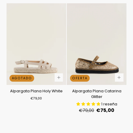
venta
AGOTADO
OFERTA
Alpargata Plana Holy White
Alpargata Plana Catarina
Glitter
Precio
€79,00
regular
1 reseña
Precio
Precio
€75,00
€79,00
regular
de
venta