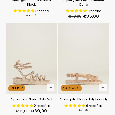
Black
Duna
1 reseña
1 reseña
Precio
Precio
Precio
€75,00
€75,00
€79,00
regular
regular
de
venta
OFERTA
AGOTADO
Alpargata Plana Gala Nut
Alpargata Plana Holy brandy
2 reseñas
6 reseñas
Precio
Precio
Precio
€69,00
€79,00
€75,00
regular
de
regular