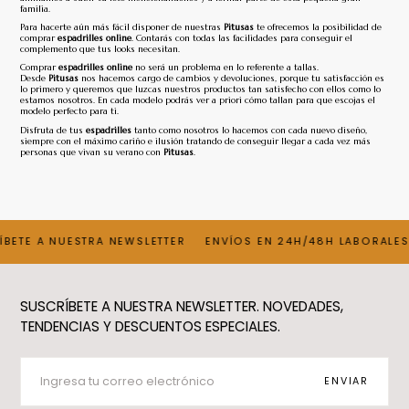
familia.
Para hacerte aún más fácil disponer de nuestras
Pitusas
te ofrecemos la posibilidad de
comprar
espadrilles online
. Contarás con todas las facilidades para conseguir el
complemento que tus looks necesitan.
Comprar
espadrilles online
no será un problema en lo referente a tallas.
Desde
Pitusas
nos hacemos cargo de cambios y devoluciones, porque tu satisfacción es
lo primero y queremos que luzcas nuestros productos tan satisfecho con ellos como lo
estamos nosotros. En cada modelo podrás ver a priori cómo tallan para que escojas el
modelo perfecto para ti.
Disfruta de tus
espadrilles
tanto como nosotros lo hacemos con cada nuevo diseño,
siempre con el máximo cariño e ilusión tratando de conseguir llegar a cada vez más
personas que vivan su verano con
Pitusas
.
BETE A NUESTRA NEWSLETTER
ENVÍOS EN 24H/48H LABORALES
SUSCRÍBETE A NUESTRA NEWSLETTER. NOVEDADES,
TENDENCIAS Y DESCUENTOS ESPECIALES.
CORREO
ELECTRÓNICO
ENVIAR