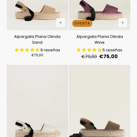
OFERTA
Alpargata Plana Olinda
Alpargata Plana Olinda
Sand
Wine
9 reseñas
5 reseñas
Precio
Precio
Precio
€75,00
€75,00
€79,00
regular
regular
de
venta