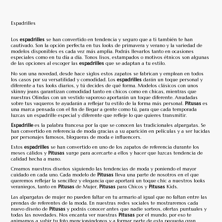
Espadrilles
Los
espadrilles
se han convertido en tendencia y seguro que a ti también te han
cautivado. Son la opción perfecta en tus looks de primavera y verano y la variedad de
modelos disponibles es cada vez más amplia. Podrás llevarlos tanto en ocasiones
especiales como en tu día a día. Tonos lisos, estampados o motivos étnicos son algunas
de las opciones al escoger las
espadrilles
que se adaptan a tu estilo.
No son una novedad, desde hace siglos estos zapatos se fabrican y emplean en todos
los casos por su versatilidad y comodidad. Los
espadrilles
darán un toque personal y
diferente a tus looks diarios, y tú decides de qué forma. Modelos clásicos con unos
skinny jeans garantizan comodidad tanto en chicos como en chicas, mientras que
nuestras Olindas con un vestido vaporoso aportarán un toque diferente. Anudadas
sobre tus vaqueros te ayudarán a reflejar tu estilo de la forma más personal.
Pitusas
es
una marca pensada con el fin de llegar a gente como tú, para que cada temporada
luzcas un espadrille especial y diferente que refleje lo que quieres transmitir.
Espadrille
es la palabra francesa por la que se conocen las tradicionales alpargatas. Se
han convertido en referencia de moda gracias a su aparición en películas y a ser lucidas
por personajes famosos, blogueras de moda e influencers.
Estos
espadrilles
se han convertido en uno de los zapatos de referencia durante los
meses cálidos y
Pitusas
surge para acercarte a ellos y hacer que luzcas tendencia de
calidad hecha a mano.
Creamos nuestros diseños siguiendo las tendencias de moda y poniendo el mayor
cuidado en cada uno. Cada modelo de
Pitusas
lleva una parte de nosotros en el que
queremos reflejar la sencillez y elegancia que aportará un toque chic a nuestros looks
veraniegos, tanto en
Pitusas
de Mujer,
Pitusas
para Chicos y
Pitusas
Kids.
Las
alpargatas de mujer
no pueden faltar en tu armario al igual que no faltan entre las
prendas de referentes de la moda. En nuestras redes sociales te mostraremos cada
nuevo diseño de
Pitusas
y podrás conocer antes que nadie sorteos, ofertas puntuales y
todas las novedades. Nos encanta ver nuestras
Pitusas
por el mundo, por eso te
animamos a subir tu foto mencionándonos y a formar parte de esta pequeña gran